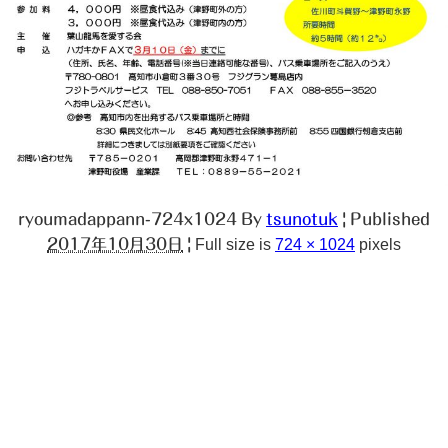
ryoumadappann-724x1024
By
tsunotuk
|
Published
2017年10月30日
|
Full size is
724 × 1024
pixels