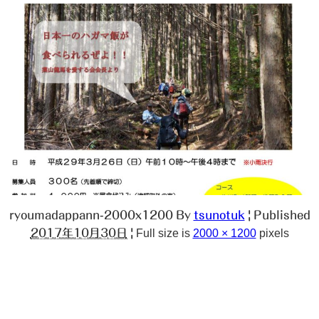
ryoumadappann-2000x1200
By
tsunotuk
|
Published
2017年10月30日
|
Full size is
2000 × 1200
pixels