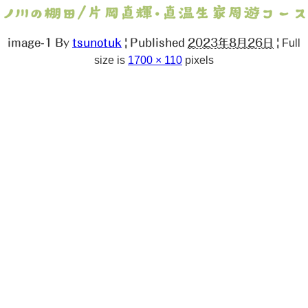
image-1
By
tsunotuk
|
Published
2023年8月26日
|
Full
size is
1700 × 110
pixels