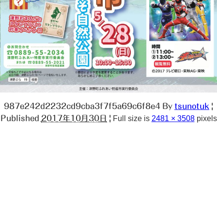
987e242d2232cd9cba3f7f5a69c6f8e4
By
tsunotuk
|
Published
2017年10月30日
|
Full size is
2481 × 3508
pixels