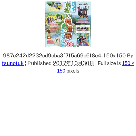
987e242d2232cd9cba3f7f5a69c6f8e4-150x150
By
tsunotuk
|
Published
2017年10月30日
|
Full size is
150 ×
150
pixels