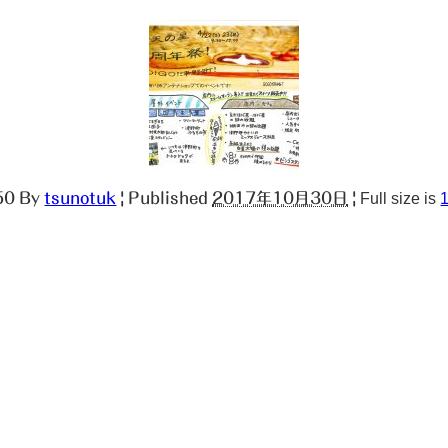
50
By
tsunotuk
|
Published
2017年10月30日
|
Full size is