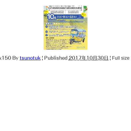
x150
By
tsunotuk
|
Published
2017年10月30日
|
Full size