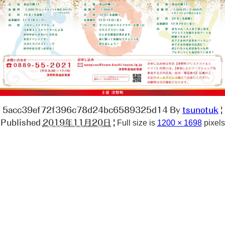
5acc39ef72f396c78d24bc6589325d14
By
tsunotuk
|
Published
2019年11月20日
|
Full size is
1200 × 1698
pixels